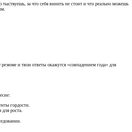
 тыствуешь, за что себя винить не стоит и что реально можешь
им.
оё резюме и твои ответы окажутся «совпадением года» для
есие:
нты гордости.
 для роста.
седовании.
.