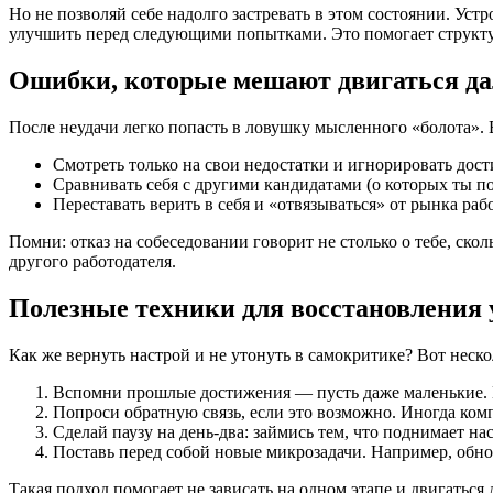
Но не позволяй себе надолго застревать в этом состоянии. Уст
улучшить перед следующими попытками. Это помогает структ
Ошибки, которые мешают двигаться д
После неудачи легко попасть в ловушку мысленного «болота».
Смотреть только на свои недостатки и игнорировать дос
Сравнивать себя с другими кандидатами (о которых ты по
Переставать верить в себя и «отвязываться» от рынка раб
Помни: отказ на собеседовании говорит не столько о тебе, ско
другого работодателя.
Полезные техники для восстановления 
Как же вернуть настрой и не утонуть в самокритике? Вот неск
Вспомни прошлые достижения — пусть даже маленькие. 
Попроси обратную связь, если это возможно. Иногда ком
Сделай паузу на день-два: займись тем, что поднимает нас
Поставь перед собой новые микрозадачи. Например, обно
Такая подход помогает не зависать на одном этапе и двигатьс