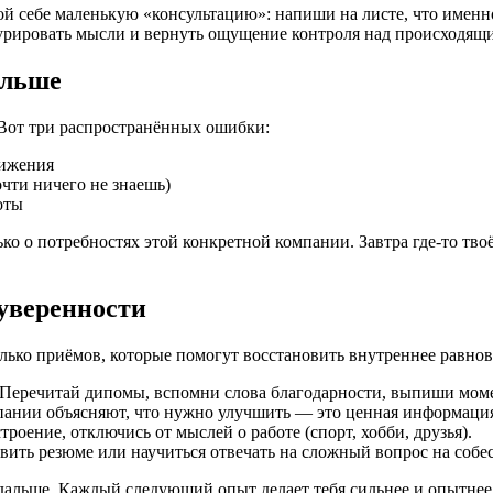
рой себе маленькую «консультацию»: напиши на листе, что именно
урировать мысли и вернуть ощущение контроля над происходящ
альше
 Вот три распространённых ошибки:
тижения
чти ничего не знаешь)
оты
лько о потребностях этой конкретной компании. Завтра где-то тв
уверенности
олько приёмов, которые помогут восстановить внутреннее равнов
Перечитай дипомы, вспомни слова благодарности, выпиши моме
пании объясняют, что нужно улучшить — это ценная информация
троение, отключись от мыслей о работе (спорт, хобби, друзья).
вить резюме или научиться отвечать на сложный вопрос на собе
я дальше. Каждый следующий опыт делает тебя сильнее и опытнее