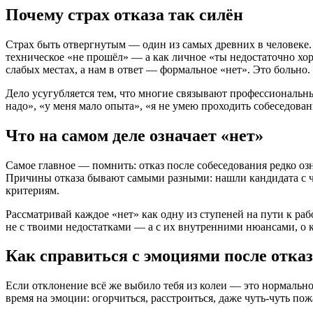
Почему страх отказа так силён
Страх быть отвергнутым — один из самых древних в человеке
техническое «не прошёл» — а как личное «ты недостаточно хор
слабых местах, а нам в ответ — формальное «нет». Это больно.
Дело усугубляется тем, что многие связывают профессиональны
надо», «у меня мало опыта», «я не умею проходить собеседован
Что на самом деле означает «нет»
Самое главное — помнить: отказ после собеседования редко озн
Причины отказа бывают самыми разными: нашли кандидата с ч
критериям.
Рассматривай каждое «нет» как одну из ступеней на пути к раб
не с твоими недостатками — а с их внутренними нюансами, о 
Как справиться с эмоциями после отка
Если отклонение всё же выбило тебя из колеи — это нормально.
время на эмоции: огорчиться, расстроиться, даже чуть-чуть пож