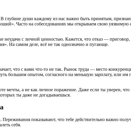
. В глубине души каждому из нас важно быть принятым, призна
оший». Часто на собеседованиях мы открываем свою уязвимую ст
е неудачи с личной ценностью. Кажется, что отказ — приговор, 
ия». На самом деле, всё не так однозначно и пугающе.
ачает, что с вами что-то не так. Рынок труда — место конкуренц
уть большим опытом, согласного на меньшую зарплату, или им 
оте мечты, а не как личное поражение. Даже если ты уверен, чт
которых ты даже не догадываешься.
за
 Переживания показывают, что тебе действительно важно получит
алеть себя.