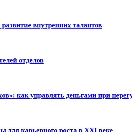
): развитие внутренних талантов
телей отделов
ов»: как управлять деньгами при нерег
ны для карьерного роста в XXI веке