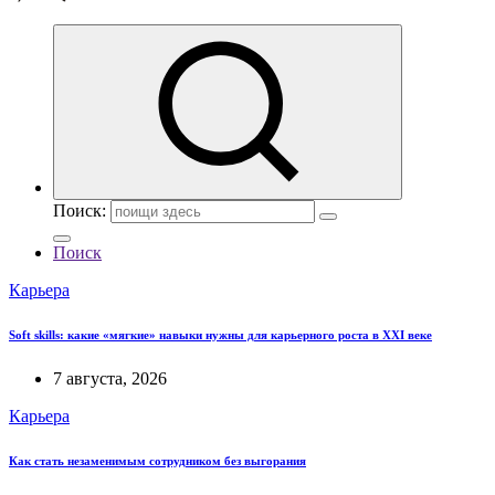
Поиск:
Поиск
Карьера
Soft skills: какие «мягкие» навыки нужны для карьерного роста в XXI веке
7 августа, 2026
Карьера
Как стать незаменимым сотрудником без выгорания