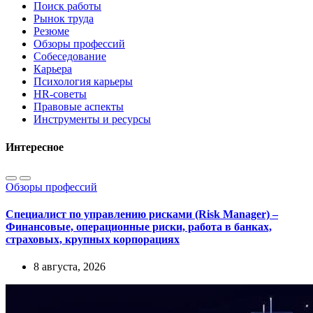
Поиск работы
Рынок труда
Резюме
Обзоры профессий
Собеседование
Карьера
Психология карьеры
HR-советы
Правовые аспекты
Инструменты и ресурсы
Интересное
Обзоры профессий
Специалист по управлению рисками (Risk Manager) –
Финансовые, операционные риски, работа в банках,
страховых, крупных корпорациях
8 августа, 2026