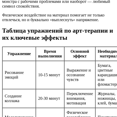
монстра с рабочими проблемами или наоборот — любимый
символ спокойствия.
Физическое воздействие на материал помогает не только
отвлечься, но и буквально «выплеснуть» напряжение.
Таблица упражнений по арт-терапии и
их ключевые эффекты
Время
Основной
Необходи
Упражнение
выполнения
эффект
материа
Бумага,
Выражение и
цветные
Рисование
10-15 минут
осознание
карандаш
эмоций
чувств
или
фломасте
Переключение
Журналы,
Создание
20-30 минут
внимания,
ножницы,
коллажа
мотивация
клей, бума
Физическое