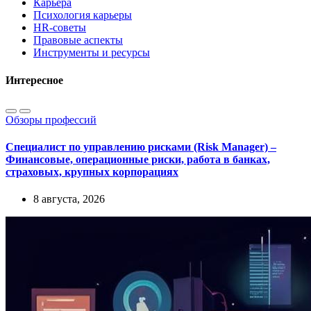
Карьера
Психология карьеры
HR-советы
Правовые аспекты
Инструменты и ресурсы
Интересное
Обзоры профессий
Специалист по управлению рисками (Risk Manager) –
Финансовые, операционные риски, работа в банках,
страховых, крупных корпорациях
8 августа, 2026