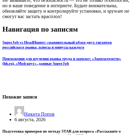
Не забывайте, что безопасность — это не только технологии,
но и ваше поведение в интернете. Будьте внимательны,
обновляйте защиту и контролируйте установки, и spyware не
смогут вас застать врасплох!
Навигация по записям
SuperJob vs HeadHunter: сравнительный обзор двух гигантов
российского рынка, плюсы и минусы каждого
Приложения для изучения рынка труда и зарплат: «Зарплатометр»
(hh.ru), «Мой круг», данные SuperJob
Похожие записи
Никита Попов
6 августа, 2026
Подготовка примеров по методу STAR для вопроса «Расскажите о