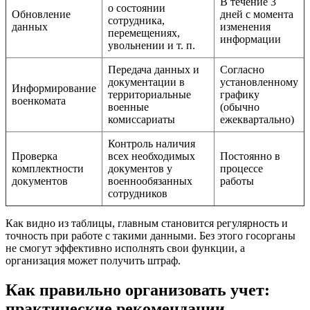
В течение 3
о состоянии
Обновление
дней с момента
сотрудника,
данных
изменения
перемещениях,
информации
увольнении и т. п.
Передача данных и
Согласно
документации в
установленному
Информирование
территориальные
графику
военкомата
военные
(обычно
комиссариаты
ежеквартально)
Контроль наличия
Проверка
всех необходимых
Постоянно в
комплектности
документов у
процессе
документов
военнообязанных
работы
сотрудников
Как видно из таблицы, главным становится регулярность и
точность при работе с такими данными. Без этого госорганы
не смогут эффективно исполнять свои функции, а
организация может получить штраф.
Как правильно организовать учет:
практические рекомендации