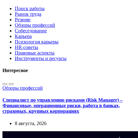
Поиск работы
Рынок труда
Резюме
Обзоры профессий
Собеседование
Карьера
Психология карьеры
HR-советы
Правовые аспекты
Инструменты и ресурсы
Интересное
Обзоры профессий
Специалист по управлению рисками (Risk Manager) –
Финансовые, операционные риски, работа в банках,
страховых, крупных корпорациях
8 августа, 2026