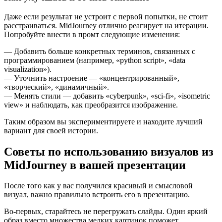
Даже если результат не устроит с первой попытки, не стоит
расстраиваться. MidJourney отлично реагирует на итерации.
Попробуйте внести в промт следующие изменения:
— Добавить больше конкретных терминов, связанных с
программированием (например, «python script», «data
visualization»).
— Уточнить настроение — «концентрированный»,
«творческий», «динамичный».
— Менять стили — добавить «cyberpunk», «sci-fi», «isometric
view» и наблюдать, как преобразится изображение.
Таким образом вы экспериментируете и находите лучший
вариант для своей истории.
Советы по использованию визуалов из
MidJourney в вашей презентации
После того как у вас получился красивый и смысловой
визуал, важно правильно встроить его в презентацию.
Во-первых, старайтесь не перегружать слайды. Один яркий
образ вместо множества мелких картинок поможет