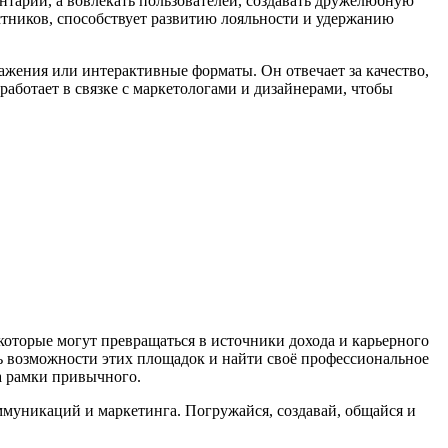
тарии, а вовлекать пользователей, создавать дружелюбную
тников, способствует развитию лояльности и удержанию
ражения или интерактивные форматы. Он отвечает за качество,
работает в связке с маркетологами и дизайнерами, чтобы
которые могут превращаться в источники дохода и карьерного
ть возможности этих площадок и найти своё профессиональное
а рамки привычного.
уникаций и маркетинга. Погружайся, создавай, общайся и