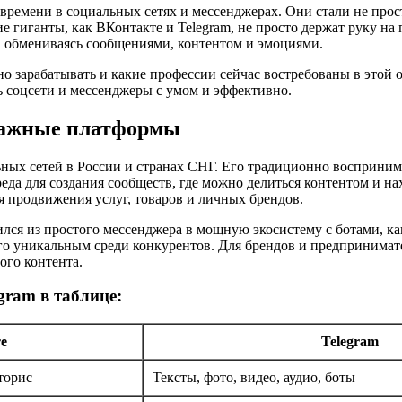
о времени в социальных сетях и мессенджерах. Они стали не п
ие гиганты, как ВКонтакте и Telegram, не просто держат руку н
 обмениваясь сообщениями, контентом и эмоциями.
 зарабатывать и какие профессии сейчас востребованы в этой об
ть соцсети и мессенджеры с умом и эффективно.
 важные платформы
ных сетей в России и странах СНГ. Его традиционно восприним
среда для создания сообществ, где можно делиться контентом и
ля продвижения услуг, товаров и личных брендов.
атился из простого мессенджера в мощную экосистему с ботами, 
 его уникальным среди конкурентов. Для брендов и предпринима
ого контента.
gram в таблице:
е
Telegram
сторис
Тексты, фото, видео, аудио, боты