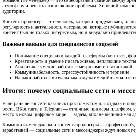
Комьюнити-менеджер — это своеобразный связной между бренд
атмосферу и решать возникающие проблемы. Хороший комьюни
аудитории.
Контент-продюсер — это человек, который придумывает, планир
регулярность и актуальность материалов, которые публикуются 
контент был не только интересным, но и визуально привлекат
Важные навыки для специалистов соцсетей
Понимание специфики каждой платформы (контекст, форм
Креативность и умение писать живые, цепляющие текст
Аналитика: умение работать с метриками и статистикой
Коммуникабельность, стрессоустойчивость и терпение
Навыки работы с визуальным и мультимедийным контен
Итоги: почему социальные сети и месс
Если раньше соцсети казались просто местом для отдыха и об
роста. ВКонтакте и Telegram — отличные примеры платформ, у
место в новом цифровом мире — задача, вполне выполнимая для
Комьюнити-менеджеры и контент-продюсеры — профессии будущ
зарабатывай — социальные сети и мессенджеры ждут новых ге