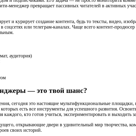
ом и подписчиками. Его задача — не просто мониторить коммен
ти-менеджер превращает пассивных читателей в активных учас
ует и курирует создание контента, будь то тексты, видео, изоб
в соцсетях или телеграм-каналах. Чаще всего контент-продюсер 
ельным.
ат, аудитория)
ы
том
енджеры — это твой шанс?
щения, сегодня это настоящие мультифункциональные площадки, 
 которых есть все инструменты для успешного развития. Освои
 каждого, кто готов учиться, экспериментировать и выходить з
его, открывающие двери в удивительный мир творчества, комм
роев своих историй.