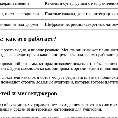
лидерами мнений
Каналы и супергруппы с неограниченн
ин, платные подписки
Платные каналы, донаты, интеграция с
данным от платформы
Шифрование, режим «секретных чатов»
: как это работает?
не просто модно, а вполне реально. Монетизация может принима
 где ваша аудитория и какие инструменты платформы работают дл
ированной рекламы, которая позволяет показывать объявления п
енту. Здесь можно легко комбинировать органический и платный
. Создатели каналов и ботов могут предлагать платные подписки
позволяют строить лояльные аудитории, которые готовы платить
тей и мессенджеров
ссий, связанных с управлением и созданием контента в соцсетя
щения и создания интересных материалов для аудитории.