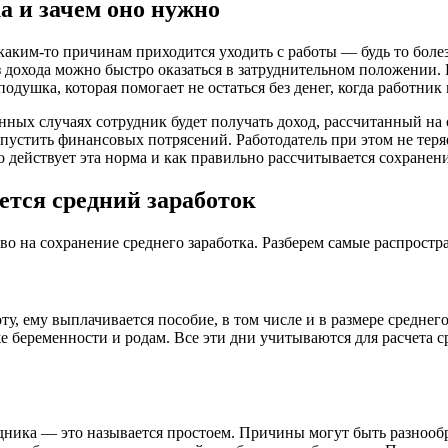
а и зачем оно нужно
 каким-то причинам приходится уходить с работы — будь то болез
ез дохода можно быстро оказаться в затруднительном положении.
подушка, которая помогает не остаться без денег, когда работни
енных случаях сотрудник будет получать доход, рассчитанный на
пустить финансовых потрясений. Работодатель при этом не теряе
 действует эта норма и как правильно рассчитывается сохранени
ется средний заработок
аво на сохранение среднего заработка. Разберем самые распростр
у, ему выплачивается пособие, в том числе и в размере среднего
же беременности и родам. Все эти дни учитываются для расчета 
рудника — это называется простоем. Причины могут быть разнооб