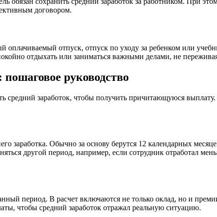
ль обязан сохранить средний заработок за работником. При это
лективным договором.
ый оплачиваемый отпуск, отпуск по уходу за ребенком или учебн
покойно отдыхать или заниматься важными делами, не переживая
: пошаговое руководство
ь средний заработок, чтобы получить причитающуюся выплату. Н
го заработка. Обычно за основу берутся 12 календарных месяце
няться другой период, например, если сотрудник отработал мен
анный период. В расчет включаются не только оклад, но и прем
аты, чтобы средний заработок отражал реальную ситуацию.