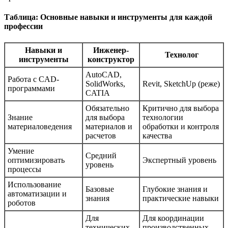
Таблица: Основные навыки и инструменты для каждой
профессии
Навыки и
Инженер-
Технолог
инструменты
конструктор
AutoCAD,
Работа с CAD-
SolidWorks,
Revit, SketchUp (реже)
программами
CATIA
Обязательно
Критично для выбора
Знание
для выбора
технологии
материаловедения
материалов и
обработки и контроля
расчетов
качества
Умение
Средний
оптимизировать
Экспертный уровень
уровень
процессы
Использование
Базовые
Глубокие знания и
автоматизации и
знания
практические навыки
роботов
Для
Для координации
технических
производственных