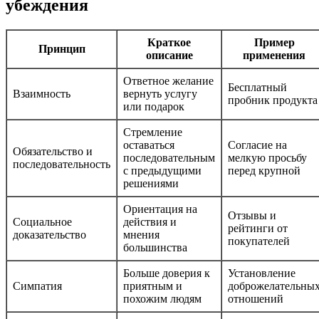
убеждения
Краткое
Пример
Принцип
описание
применения
Ответное желание
Бесплатный
Взаимность
вернуть услугу
пробник продукта
или подарок
Стремление
оставаться
Согласие на
Обязательство и
последовательным
мелкую просьбу
последовательность
с предыдущими
перед крупной
решениями
Ориентация на
Отзывы и
Социальное
действия и
рейтинги от
доказательство
мнения
покупателей
большинства
Больше доверия к
Установление
Симпатия
приятным и
доброжелательны
похожим людям
отношений