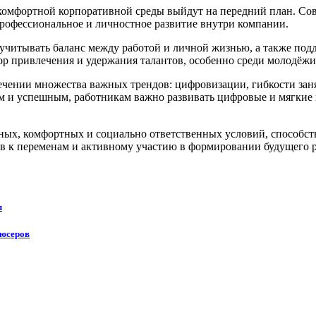
е комфортной корпоративной среды выйдут на передний план. С
профессиональное и личностное развитие внутри компании.
 учитывать баланс между работой и личной жизнью, а также под
р привлечения и удержания талантов, особенно среди молодёжи
есечении множества важных трендов: цифровизации, гибкости за
м и успешным, работникам важно развивать цифровые и мягкие
тивных, комфортных и социально ответственных условий, спосо
тов к переменам и активному участию в формировании будущего р
ы
дюсеров