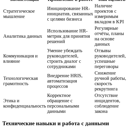
Наличие
Инициирование HR-
Стратегическое
проектов с
инициатив, связанных
мышление
измеримым
с целями бизнеса
вкладом в KPI
Регулярные
Использование HR-
отчёты, планы
Аналитика данных
метрик для принятия
на основе
решений
данных
Умение убеждать
Отзывы
Коммуникация и
руководителей,
руководителей,
влияние
строить диалог с
успешные
сотрудниками
переговоры
Снижение
Внедрение HRIS,
Технологическая
ручной работы,
автоматизация
грамотность
скорость
процессов
рекрутинга
Корректное
Отсутствие
Этика и
обращение с
инцидентов,
конфиденциальность
персональными
соблюдение
данными
закона
Технические навыки и работа с данными