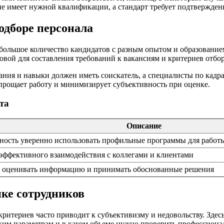
е имеет нужной квалификации, а стандарт требует подтвержде
одборе персонала
 большое количество кандидатов с разным опытом и образование
вой для составления требований к вакансиям и критериев отбор
нания и навыки должен иметь соискатель, а специалисты по кад
прощает работу и минимизирует субъективность при оценке.
та
Описание
ность уверенно использовать профильные программы для работ
эффективного взаимодействия с коллегами и клиентами
 оценивать информацию и принимать обоснованные решения
ке сотрудников
критериев часто приводит к субъективизму и недовольству. Зде
ким параметрам и в каком объеме нужно проверить профессиона