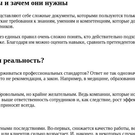
ы и зачем они нужны
дставляют себе сложные документы, которыми пользуются тольк
кие требования к знаниям, умениям и компетенциям, которые д
тников.
Без единых правил очень сложно понять, кто действительно подх
ке. Благодаря им можно оценить навыки, сравнить претендентов 
 реальность?
ерживаться профессиональных стандартов? Ответ не так однозна
то не рекомендация, а закон. Например, в медицине, образовани
обровольным, но крайне желательным. Ведь компании, которые 
ыше ответственность сотрудников и, как следствие, рост эффек
приносят всегда.
ми последствиями. Во-первых, снижается качество работы, ведь
или клиентов сильно возрастает. И, наконец, в некоторых случа