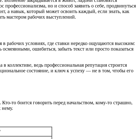
е. Волнение закрадывается в живот, ладони становятся
с профессионализма, но и способ заявить о себе, продвинуться
нт, а навык, который может освоить каждый, если знать, как
тать мастером рабочих выступлений.
 в рабочих условиях, где ставки нередко ощущаются высоким:
ь осмеянными, ошибиться, забыть текст или просто показаться
 в коллективе, ведь профессиональная репутация строится
циональное состояние, и ключ к успеху — не в том, чтобы его
 Кто-то боится говорить перед начальством, кому-то страшно,
 нему.
?