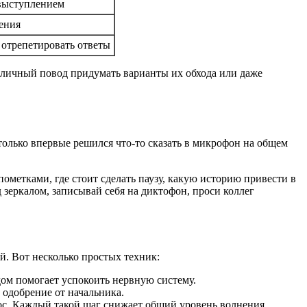
выступлением
ления
 отрепетировать ответы
тличный повод придумать варианты их обхода или даже
только впервые решился что-то сказать в микрофон на общем
пометками, где стоит сделать паузу, какую историю привести в
 зеркалом, записывай себя на диктофон, проси коллег
й. Вот несколько простых техник:
ом помогает успокоить нервную систему.
одобрение от начальника.
рос. Каждый такой шаг снижает общий уровень волнения.