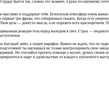
. Сердце бьется так, словно это экзамен, а руки по-прежнему по
 мыслями и поддержат тебя. Безопасная атмосфера очень важна 
первые три фразы, что собираешься сказать. Когда есть уверенны
 Твоя цель — донести мысль, а не поразить всех красноречием. 
нормальная реакция тела перед выходом в свет. Страх — индикатор
ыступления.
 быстрый забег, а скорее марафон. Важно не ждать, что он чуд
подготовкой ты научишься не только контролировать свои эмоци
держкой. Не стесняйся просить помощи у коллег, делись своим 
х превратится в азарт и удовольствие от каждого публичного выс