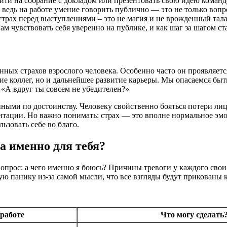
ыйти на собрание с докладом или презентовать свою идею команд
ведь на работе умение говорить публично — это не только вопро
страх перед выступлениями – это не магия и не врожденный тала
 нам чувствовать себя уверенно на публике, и как шаг за шагом с
е
ых страхов взрослого человека. Особенно часто он проявляется
ие коллег, но и дальнейшее развитие карьеры. Мы опасаемся быт
«А вдруг ты совсем не убедителен?»
ыми по достоинству. Человеку свойственно бояться потери лица
ентации. Но важно понимать: страх — это вполне нормальное эмо
ьзовать себе во благо.
а именно для тебя?
опрос: а чего именно я боюсь? Причины тревоги у каждого свои.
ю панику из-за самой мысли, что все взгляды будут прикованы к
работе
Что могу сделать