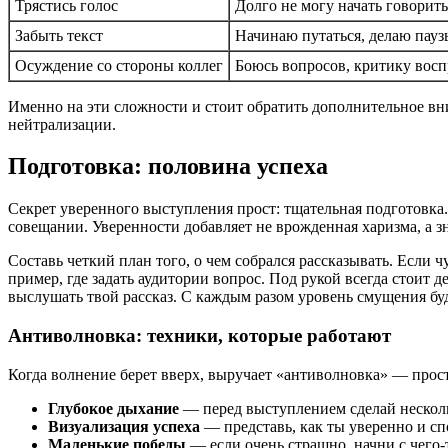
Трястись голос
Долго не могу начать говорить
Забыть текст
Начинаю путаться, делаю пауз
Осуждение со стороны коллег
Боюсь вопросов, критику вос
Именно на эти сложности и стоит обратить дополнительное в
нейтрализации.
Подготовка: половина успеха
Секрет уверенного выступления прост: тщательная подготовка.
совещании. Уверенности добавляет не врожденная харизма, а 
Составь четкий план того, о чем собрался рассказывать. Если 
пример, где задать аудитории вопрос. Под рукой всегда стоит 
выслушать твой рассказ. С каждым разом уровень смущения буд
Антиволновка: техники, которые работают
Когда волнение берет вверх, выручает «антиволновка» — прос
Глубокое дыхание
— перед выступлением сделай несколь
Визуализация успеха
— представь, как ты уверенно и с
Маленькие победы
— если очень страшно, начни с чего-