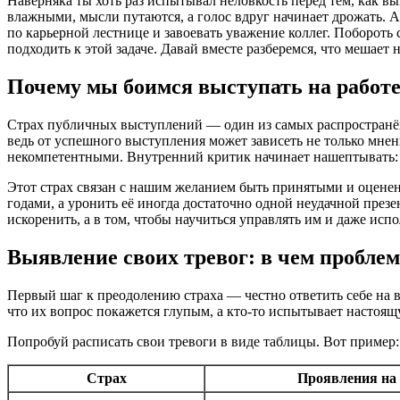
Наверняка ты хоть раз испытывал неловкость перед тем, как в
влажными, мысли путаются, а голос вдруг начинает дрожать. А 
по карьерной лестнице и завоевать уважение коллег. Побороть 
подходить к этой задаче. Давай вместе разберемся, что мешает
Почему мы боимся выступать на работ
Страх публичных выступлений — один из самых распространённ
ведь от успешного выступления может зависеть не только мнен
некомпетентными. Внутренний критик начинает нашептывать: 
Этот страх связан с нашим желанием быть принятыми и оцененн
годами, а уронить её иногда достаточно одной неудачной през
искоренить, а в том, чтобы научиться управлять им и даже испол
Выявление своих тревог: в чем проблем
Первый шаг к преодолению страха — честно ответить себе на в
что их вопрос покажется глупым, а кто-то испытывает настоящу
Попробуй расписать свои тревоги в виде таблицы. Вот пример:
Страх
Проявления на 