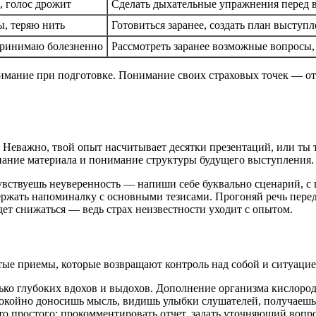
, голос дрожит
Сделать дыхательные упражнения перед 
ы, теряю нить
Готовиться заранее, создать план выступ
принимаю болезненно
Рассмотреть заранее возможные вопросы,
нимание при подготовке. Понимание своих страховых точек — о
 Неважно, твой опыт насчитывает десятки презентаций, или ты 
знание материала и понимание структуры будущего выступления.
чувствуешь неуверенность — напиши себе буквально сценарий, с 
держать напоминалку с основными тезисами. Прогоняй речь перед
ет снижаться — ведь страх неизвестности уходит с опытом.
тые приемы, которые возвращают контроль над собой и ситуацие
ко глубоких вдохов и выдохов. Дополнение организма кислород
покойно доносишь мысль, видишь улыбки слушателей, получаешь 
то простого: прокомментировать отчет, задать уточняющий воп