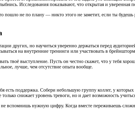
ыбнись. Исследования показывают, что открытая и уверенная п
то пошло не по плану — никто этого не заметит, если ты будешь
а
тации других, но научиться уверенно держаться перед аудиторие
исываться на внутренние тренинги или участвовать в брейншторм
ать твоё выступление. Пусть он честно скажет, что у тебя хорош
льное, лучше, чем отсутствие опыта вообще.
 тебя есть поддержка. Собери небольшую группу коллег, у котор
 только снижает уровень тревоги, но и дает возможность учиться
и не вспомнишь нужную цифру. Когда вместе переживаешь сложный