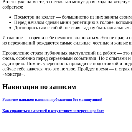
Вот ты уже на месте, за несколько минут до выхода на «сцену»
собраться:
Посмотри на коллег — большинство из них заняты своими
Перед началом сделай мини-репетицию в голове: вспомни 
Договорись сам с собой: не ставь задачу быть идеальным.
И главное – разреши себе немного волноваться. Это не враг, а 
из переживаний рождаются самые сильные, честные и живые в
Преодоление страха публичных выступлений на работе — это не
снова, особенно перед серьёзными событиями. Но с опытами и 
аудиторию. Помни: уверенность приходит с подготовкой и под
сейчас тебе кажется, что это не твое. Пройдет время — и стра
«монстра».
Навигация по записям
Развитие навыков влияния и убеждения без манипуляций
Как справиться с апатией и отсутствием интереса к работе