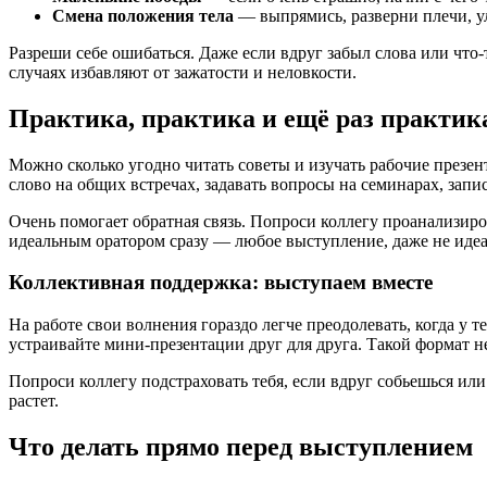
Смена положения тела
— выпрямись, разверни плечи, ул
Разреши себе ошибаться. Даже если вдруг забыл слова или что-
случаях избавляют от зажатости и неловкости.
Практика, практика и ещё раз практик
Можно сколько угодно читать советы и изучать рабочие презен
слово на общих встречах, задавать вопросы на семинарах, зап
Очень помогает обратная связь. Попроси коллегу проанализиров
идеальным оратором сразу — любое выступление, даже не идеа
Коллективная поддержка: выступаем вместе
На работе свои волнения гораздо легче преодолевать, когда у
устраивайте мини-презентации друг для друга. Такой формат не
Попроси коллегу подстраховать тебя, если вдруг собьешься ил
растет.
Что делать прямо перед выступлением