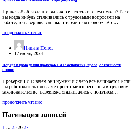
Приказ об объявлении выговора (образец)
Приказ об объявлении выговора: что это и зачем нужен? Если
вы когда-нибудь сталкивались с трудовыми вопросами на
работе, то наверняка слышали термин «выговор». Это…
продолжить чтение
Никита Попов
17 июня, 2024
Порядок проведения проверок ГИТ: основания, права, обязанности
сторон
Проверки ГИТ: зачем они нужны и с чего всё начинается Если
вы работодатель или даже просто заинтересованы в трудовом
законодательстве, наверняка сталкивались с понятием…
продолжить чтение
Пагинация записей
1
…
25
26
27