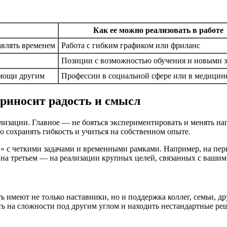
Как ее можно реализовать в работе
авлять временем
Работа с гибким графиком или фриланс
Позиции с возможностью обучения и новыми 
омощи другим
Профессии в социальной сфере или в медицин
приносит радость и смысл
изации. Главное — не бояться экспериментировать и менять напр
о сохранять гибкость и учиться на собственном опыте.
» с четкими задачами и временными рамками. Например, на пер
а на третьем — на реализации крупных целей, связанных с вашим
ь имеют не только наставники, но и поддержка коллег, семьи, 
ть на сложности под другим углом и находить нестандартные ре