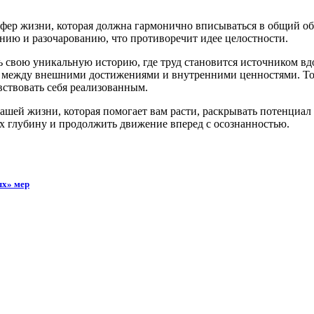
 сфер жизни, которая должна гармонично вписываться в общий о
анию и разочарованию, что противоречит идее целостности.
 свою уникальную историю, где труд становится источником вдо
а между внешними достижениями и внутренними ценностями. Тол
вствовать себя реализованным.
вашей жизни, которая помогает вам расти, раскрывать потенциал
их глубину и продолжить движение вперед с осознанностью.
ых» мер