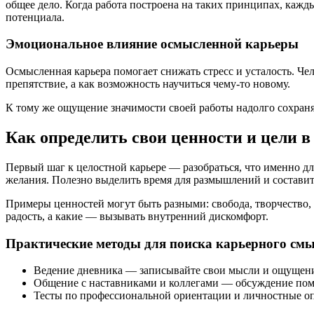
общее дело. Когда работа построена на таких принципах, кажд
потенциала.
Эмоциональное влияние осмысленной карьеры
Осмысленная карьера помогает снижать стресс и усталость. Че
препятствие, а как возможность научиться чему-то новому.
К тому же ощущение значимости своей работы надолго сохраня
Как определить свои ценности и цели в
Первый шаг к целостной карьере — разобраться, что именно д
желания. Полезно выделить время для размышлений и состави
Примеры ценностей могут быть разными: свобода, творчество, с
радость, а какие — вызывать внутренний дискомфорт.
Практические методы для поиска карьерного см
Ведение дневника — записывайте свои мысли и ощущения о
Общение с наставниками и коллегами — обсуждение помо
Тесты по профессиональной ориентации и личностные о