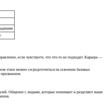
задачами
е
авление, если чувствуете, что что-то не подходит. Карьера —
вом этапе можно сосредоточиться на освоении базовых
 призванием.
друзей. Общение с людьми, которые понимают и разделяют ваши
шения.