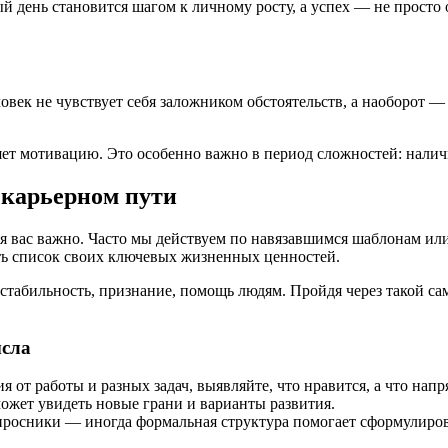
ый день становится шагом к личному росту, а успех — не просто
ловек не чувствует себя заложником обстоятельств, а наоборот 
ет мотивацию. Это особенно важно в период сложностей: наличи
 карьерном пути
ля вас важно. Часто мы действуем по навязавшимся шаблонам ил
ть список своих ключевых жизненных ценностей.
табильность, признание, помощь людям. Пройдя через такой само
ысла
т работы и разных задач, выявляйте, что нравится, а что напря
жет увидеть новые грани и варианты развития.
просники — иногда формальная структура помогает сформулиро