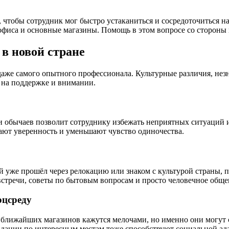
чтобы сотрудник мог быстро устаканиться и сосредоточиться н
 офиса и основные магазины. Помощь в этом вопросе со стороны
в новой стране
даже самого опытного профессионала. Культурные различия, нез
т на поддержке и внимании.
и обычаев позволит сотруднику избежать неприятных ситуаций и
ают уверенность и уменьшают чувство одиночества.
 уже прошёл через релокацию или знаком с культурой страны, по
встречи, советы по бытовым вопросам и просто человечное обще
оцсреду
 ближайших магазинов кажутся мелочами, но именно они могут 
ендации по интересным местам тоже способствуют социальной ад