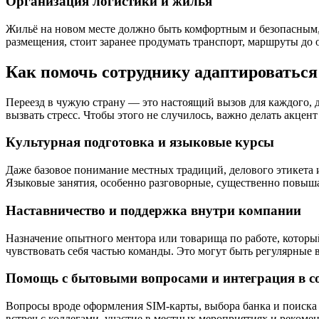
Организация логистики и жилья
Жильё на новом месте должно быть комфортным и безопасным, 
размещения, стоит заранее продумать транспорт, маршруты до
Как помочь сотруднику адаптироваться 
Переезд в чужую страну — это настоящий вызов для каждого, 
вызвать стресс. Чтобы этого не случилось, важно делать акцен
Культурная подготовка и языковые курсы
Даже базовое понимание местных традиций, делового этикета 
Языковые занятия, особенно разговорные, существенно повыш
Наставничество и поддержка внутри компании
Назначение опытного ментора или товарища по работе, который
чувствовать себя частью команды. Это могут быть регулярные 
Помощь с бытовыми вопросами и интеграция в с
Вопросы вроде оформления SIM-карты, выбора банка и поиска
встреч с коллегами, участие в местных мероприятиях и реком