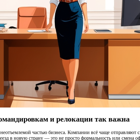
омандировкам и релокации так важна
неотъемлемой частью бизнеса. Компании всё чаще отправляют св
еезд в новую страну — это не просто формальность или смена оф