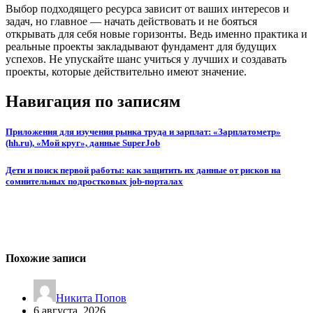
Выбор подходящего ресурса зависит от ваших интересов и
задач, но главное — начать действовать и не бояться
открывать для себя новые горизонты. Ведь именно практика и
реальные проекты закладывают фундамент для будущих
успехов. Не упускайте шанс учиться у лучших и создавать
проекты, которые действительно имеют значение.
Навигация по записям
Приложения для изучения рынка труда и зарплат: «Зарплатометр»
(hh.ru), «Мой круг», данные SuperJob
Дети и поиск первой работы: как защитить их данные от рисков на
сомнительных подростковых job-порталах
Похожие записи
Никита Попов
6 августа, 2026