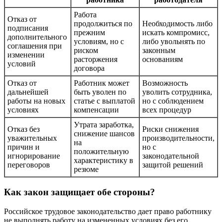
Работа
Отказ от
продолжиться по
Необходимость либо
подписания
прежним
искать компромисс,
дополнительного
условиям, но с
либо увольнять по
соглашения при
риском
законным
изменении
расторжения
основаниям
условий
договора
Отказ от
Работник может
Возможность
дальнейшей
быть уволен по
уволить сотрудника,
работы на новых
статье с выплатой
но с соблюдением
условиях
компенсации
всех процедур
Утрата заработка,
Отказ без
Риски снижения
снижение шансов
уважительных
производительности,
на
причин и
но с
положительную
игнорирование
законодательной
характеристику в
переговоров
защитой решений
резюме
Как закон защищает обе стороны?
Российское трудовое законодательство дает право работнику
не выполнять работу на измененных условиях без его