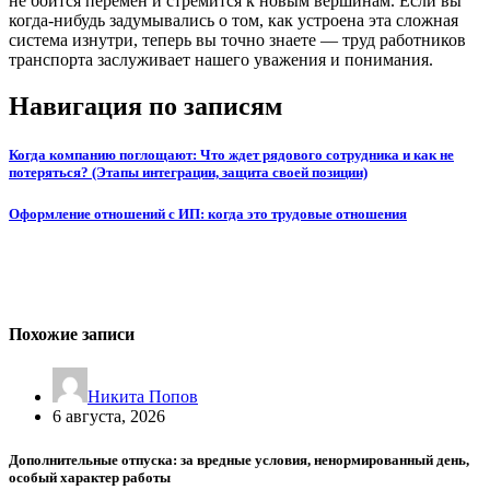
не боится перемен и стремится к новым вершинам. Если вы
когда-нибудь задумывались о том, как устроена эта сложная
система изнутри, теперь вы точно знаете — труд работников
транспорта заслуживает нашего уважения и понимания.
Навигация по записям
Когда компанию поглощают: Что ждет рядового сотрудника и как не
потеряться? (Этапы интеграции, защита своей позиции)
Оформление отношений с ИП: когда это трудовые отношения
Похожие записи
Никита Попов
6 августа, 2026
Дополнительные отпуска: за вредные условия, ненормированный день,
особый характер работы