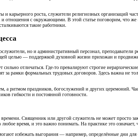
ты и карьерного роста, служители религиозных организаций час
а и отношения с окружающими. В этой статье поговорим, что же 
 сталкиваются такие работники.
цесса
ослужители, но и административный персонал, преподаватели р
щей целью — поддержкой духовной жизни прихожан и продвиже
т сильно отличаться. Где-то превалируют строгие иерархически
дят за рамки формальных трудовых договоров. Здесь важна не то
ием, а ритмом праздников, богослужений и других церемоний. Ч
ников гибкости и постоянной готовности.
 времени. Священник или другой служитель не может просто зак
 любое время, и это важно понимать. На практике это означает,
могают избежать выгорания — например, определённые дни для 