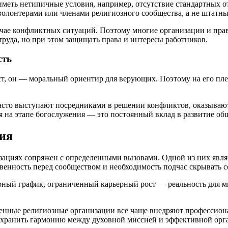
меть нетипичные условия, например, отсутствие стандартных от
волонтерами или членами религиозного сообщества, а не штатн
случае конфликтных ситуаций. Поэтому многие организации и п
труда, но при этом защищать права и интересы работников.
сть
, он — моральный ориентир для верующих. Поэтому на его плечи
 часто выступают посредниками в решении конфликтов, оказыв
я на этапе богослужения — это постоянный вклад в развитие об
тия
изациях сопряжен с определенными вызовами. Одной из них явля
венность перед сообществом и необходимость подчас скрывать с
рный график, ограниченный карьерный рост — реальность для мн
менные религиозные организации все чаще внедряют профессион
охранить гармонию между духовной миссией и эффективной орга