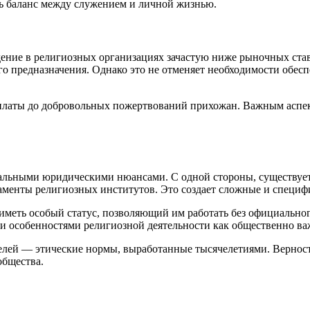
ть баланс между служением и личной жизнью.
дение в религиозных организациях зачастую ниже рыночных ста
 предназначения. Однако это не отменяет необходимости обеспе
латы до добровольных пожертвований прихожан. Важным аспект
кальными юридическими нюансами. С одной стороны, существует
аменты религиозных институтов. Это создает сложные и специф
иметь особый статус, позволяющий им работать без официальног
 и особенностями религиозной деятельности как общественно ва
елей — этические нормы, выработанные тысячелетиями. Вернос
общества.