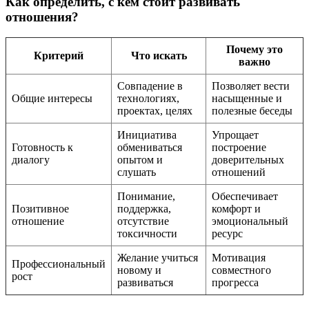
Как определить, с кем стоит развивать
отношения?
Почему это
Критерий
Что искать
важно
Совпадение в
Позволяет вести
Общие интересы
технологиях,
насыщенные и
проектах, целях
полезные беседы
Инициатива
Упрощает
Готовность к
обмениваться
построение
диалогу
опытом и
доверительных
слушать
отношений
Понимание,
Обеспечивает
Позитивное
поддержка,
комфорт и
отношение
отсутствие
эмоциональный
токсичности
ресурс
Желание учиться
Мотивация
Профессиональный
новому и
совместного
рост
развиваться
прогресса