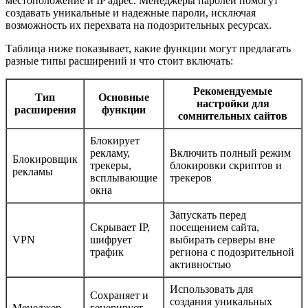
местоположение и IP адрес. Менеджеры паролей помогут
создавать уникальные и надежные пароли, исключая
возможность их перехвата на подозрительных ресурсах.
Таблица ниже показывает, какие функции могут предлагать
разные типы расширений и что стоит включать:
Рекомендуемые
Тип
Основные
настройки для
расширения
функции
сомнительных сайтов
Блокирует
рекламу,
Включить полный режим
Блокировщик
трекеры,
блокировки скриптов и
рекламы
всплывающие
трекеров
окна
Запускать перед
Скрывает IP,
посещением сайта,
VPN
шифрует
выбирать серверы вне
трафик
региона с подозрительной
активностью
Использовать для
Сохраняет и
создания уникальных
Менеджер
генерирует