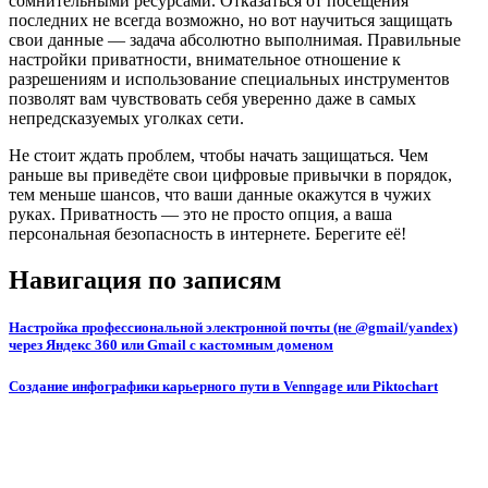
сомнительными ресурсами. Отказаться от посещения
последних не всегда возможно, но вот научиться защищать
свои данные — задача абсолютно выполнимая. Правильные
настройки приватности, внимательное отношение к
разрешениям и использование специальных инструментов
позволят вам чувствовать себя уверенно даже в самых
непредсказуемых уголках сети.
Не стоит ждать проблем, чтобы начать защищаться. Чем
раньше вы приведёте свои цифровые привычки в порядок,
тем меньше шансов, что ваши данные окажутся в чужих
руках. Приватность — это не просто опция, а ваша
персональная безопасность в интернете. Берегите её!
Навигация по записям
Настройка профессиональной электронной почты (не @gmail/yandex)
через Яндекс 360 или Gmail с кастомным доменом
Создание инфографики карьерного пути в Venngage или Piktochart