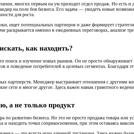
омпании, многих первым на ум приходит отдел продаж. Но есть и
мандир на поле боя бизнеса. Его задача — увидеть новые возмож
ности для роста.
ки, ищет потенциальных партнеров и даже формирует стратегии
адачи раскрывается именно в ежедневных переговорах, анализе 
искать, как находить?
о поиск и изучение новых рынков. Он не просто обнаруживает 
в и поведение потребителей в целевых сегментах. Благодаря эт
ных партнерств. Менеджер выстраивает отношения с другими ко
ие сети и многое другое. Здесь важен навык грамотного ведения
ю, а не только продукт
 по развитию бизнеса. Но это не просто продажа товара или ус
а и находить точки соприкосновения, при этом оставаясь макс
изнеса — это всегда игра длинной дистанции. Здесь нужно бала