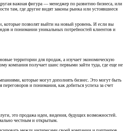
 другая важная фигура — менеджер по развитию бизнеса, или
ности там, где другие видят законы рынка или устоявшиеся
, которые позволят выйти на новый уровень. И если вы
трендов и понимании уникальных потребностей клиентов и
новые территории для продаж, а изучает экономическую
ому компания получает шанс первыми зайти туда, где еще не
мпаниями, которые могут дополнять бизнес. Это могут быть
 переговоров и понимания, как добиться успеха за счет
луги, это продажа идеи, видения, будущих возможностей.
имально честным и открытым.
нсировать между интересами своей компании и партнеров,