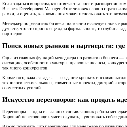
Если задаться вопросом, кто отвечает за рост и расширение к
Business Development Manager. Этот человек словно стратег-ко
рамки, и оценить, как компания может использовать эти возмож
Менеджер по развитию бизнеса постоянно исследует новые рын
думаете, что это просто еще одна формальность, то глубина з
партнеров.
Поиск новых рынков и партнерств: где 
Одна из главных функций менеджера по развитию бизнеса — эт
ситуацию, особенности культуры, правовые нюансы, конкуренто
так много конкурентов.
Кроме того, важная задача — создание крепких и взаимовыгод
технологические альянсы, совместные проекты, дистрибьюторск
совместных усилий.
Искусство переговоров: как продать иде
Переговоры — одна из главных составляющих работы менеджера
Хороший переговорщик умеет слушать, чувствовать собеседник
Важно понимать, что переговоры для менеджера по развитию б