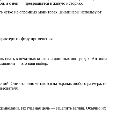
кой, а с ней — превращается в живую историю.
ть четко на огромных мониторах. Дизайнеры используют
характер» и сферу применения.
ользовать в печатных книгах и длинных лонгридах. Антиква
компании — это ваш выбор.
ений. Они отлично читаются на экранах любого размера, не
ьзователя.
имволами. Их главная цель — зацепить взгляд. Обычно их