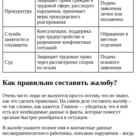
Защищает права граждан в
Подача
трудовой сфере, расследует
заявления
Прокуратура
нарушения, принимает
лично или
меры прокурорского
письменно
реагирования
Консультации, поддержка
Служба
Обращение в
при трудоустройстве и
занятости и
местное
разрешение конфликтных
соцзащиты
отделение
ситуаций
Защищает трудовые права
Подача
Суд
через рассмотрение споров
искового
по искам
заявления
Как правильно составить жалобу?
Очень часто люди не жалуются просто потому, что не знают,
как это сделать правильно. На самом деле составить жалобу –
не так сложно, как кажется. Главное — убедиться, что в ней
есть все необходимые данные и факты, которые помогут
органам быстрее разобраться в ситуации.
В жалобе укажите полное имя и контактные данные
несовершеннолетнего работника, описание нарушения – когда