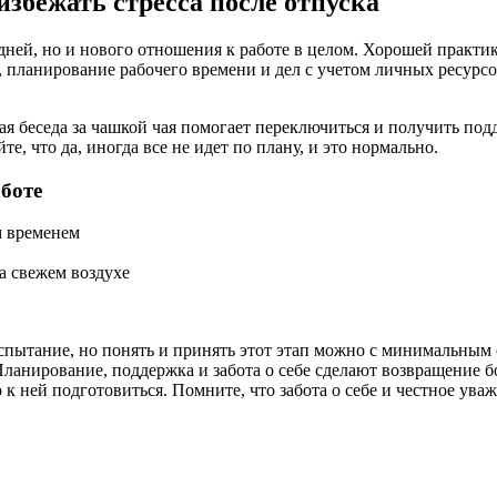
збежать стресса после отпуска
х дней, но и нового отношения к работе в целом. Хорошей практ
, планирование рабочего времени и дел с учетом личных ресурс
ая беседа за чашкой чая помогает переключиться и получить п
те, что да, иногда все не идет по плану, и это нормально.
боте
м временем
а свежем воздухе
спытание, но понять и принять этот этап можно с минимальным с
Планирование, поддержка и забота о себе сделают возвращение 
о к ней подготовиться. Помните, что забота о себе и честное у