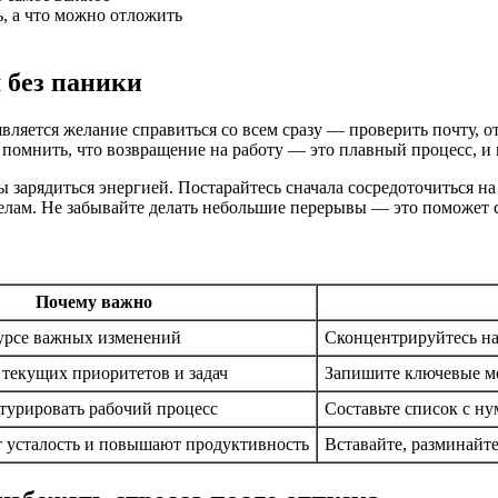
ь, а что можно отложить
 без паники
ляется желание справиться со всем сразу — проверить почту, о
помнить, что возвращение на работу — это плавный процесс, и в
ы зарядиться энергией. Постарайтесь сначала сосредоточиться н
елам. Не забывайте делать небольшие перерывы — это поможет с
Почему важно
урсе важных изменений
Сконцентрируйтесь на
текущих приоритетов и задач
Запишите ключевые мо
турировать рабочий процесс
Составьте список с н
 усталость и повышают продуктивность
Вставайте, разминайте