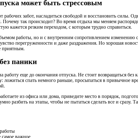
тпуска может быть стрессовым
 рабочих забот, насладиться свободой и восстановить силы. Одн
 Почему так происходит? Во время отдыха мы меняем распорядок
тую кажется резким переходом, с которым трудно справиться.
 объемом работы, но и с внутренним сопротивлением изменению 
вство перегруженности и даже раздражения. Но хорошая новость
е приятным.
 без паники
работу еще до окончания отпуска. Не стоит возвращаться без к
 ложиться спать немного раньше, просыпаться в привычное врем
ой.
работаете из офиса или дома, приведите место в порядок, подгот
мно разбить на этапы, чтобы не пытаться сделать все и сразу. 
 работы
 самое важное