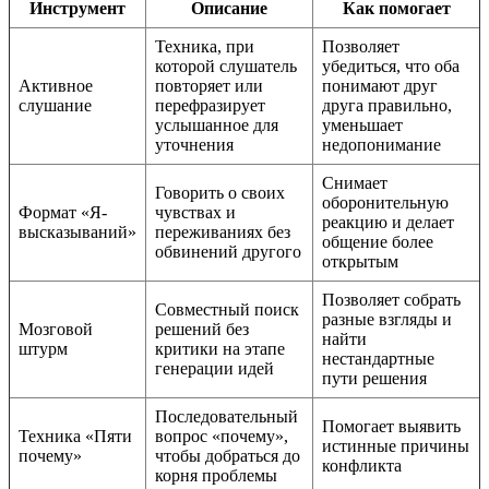
Инструмент
Описание
Как помогает
Техника, при
Позволяет
которой слушатель
убедиться, что оба
Активное
повторяет или
понимают друг
слушание
перефразирует
друга правильно,
услышанное для
уменьшает
уточнения
недопонимание
Снимает
Говорить о своих
оборонительную
Формат «Я-
чувствах и
реакцию и делает
высказываний»
переживаниях без
общение более
обвинений другого
открытым
Позволяет собрать
Совместный поиск
разные взгляды и
Мозговой
решений без
найти
штурм
критики на этапе
нестандартные
генерации идей
пути решения
Последовательный
Помогает выявить
Техника «Пяти
вопрос «почему»,
истинные причины
почему»
чтобы добраться до
конфликта
корня проблемы