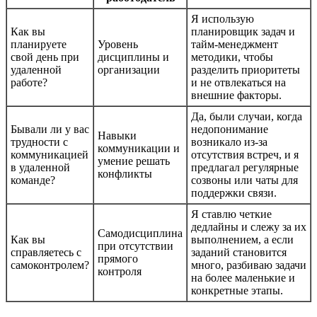
Я использую
Как вы
планировщик задач и
планируете
Уровень
тайм-менеджмент
свой день при
дисциплины и
методики, чтобы
удаленной
организации
разделить приоритеты
работе?
и не отвлекаться на
внешние факторы.
Да, были случаи, когда
Бывали ли у вас
недопонимание
Навыки
трудности с
возникало из-за
коммуникации и
коммуникацией
отсутствия встреч, и я
умение решать
в удаленной
предлагал регулярные
конфликты
команде?
созвоны или чаты для
поддержки связи.
Я ставлю четкие
дедлайны и слежу за их
Самодисциплина
Как вы
выполнением, а если
при отсутствии
справляетесь с
заданий становится
прямого
самоконтролем?
много, разбиваю задачи
контроля
на более маленькие и
конкретные этапы.