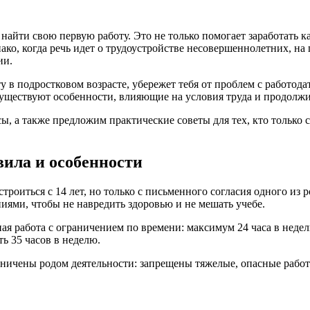
найти свою первую работу. Это не только помогает заработать к
ако, когда речь идет о трудоустройстве несовершеннолетних, н
ии.
ту в подростковом возрасте, убережет тебя от проблем с работо
уществуют особенности, влияющие на условия труда и продолжи
, а также предложим практические советы для тех, кто только с
вила и особенности
оиться с 14 лет, но только с письменного согласия одного из р
ниями, чтобы не навредить здоровью и не мешать учебе.
ная работа с ограничением по времени: максимум 24 часа в неделю
ь 35 часов в неделю.
аничены родом деятельности: запрещены тяжелые, опасные работы