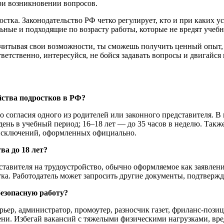
ри возникновении вопросов.
тка. Законодательство РФ четко регулирует, кто и при каких ус
ьные и подходящие по возрасту работы, которые не вредят учеб
учитывая свои возможности, ты сможешь получить ценный опыт,
тветственно, интересуйся, не бойся задавать вопросы и двигайся 
йства подростков в РФ?
 согласия одного из родителей или законного представителя. В в
 день в учебный период; 16–18 лет — до 35 часов в неделю. Так
исключений, оформленных официально.
ва до 18 лет?
тавителя на трудоустройство, обычно оформляемое как заявлени
ка. Работодатель может запросить другие документы, подтвержд
безопасную работу?
рьер, администратор, промоутер, разносчик газет, фриланс-позиц
ени. Избегай вакансий с тяжелыми физическими нагрузками, вр