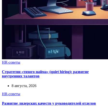
HR-советы
Стратегии «тихого найма» (quiet hiring): развитие
внутренних талантов
8 августа, 2026
HR-советы
Развитие лидерских качеств у руководителей отделов