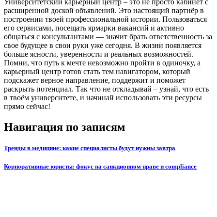
Университетский карьерный центр – это не просто кабинет с
расширенной доской объявлений. Это настоящий партнёр в
построении твоей профессиональной истории. Пользоваться
его сервисами, посещать ярмарки вакансий и активно
общаться с консультантами — значит брать ответственность за
свое будущее в свои руки уже сегодня. В жизни появляется
больше ясности, уверенности и реальных возможностей.
Помни, что путь к мечте невозможно пройти в одиночку, а
карьерный центр готов стать тем навигатором, который
подскажет верное направление, поддержит и поможет
раскрыть потенциал. Так что не откладывай – узнай, что есть
в твоём университете, и начинай использовать эти ресурсы
прямо сейчас!
Навигация по записям
Тренды в медицине: какие специалисты будут нужны завтра
Корпоративные юристы: фокус на санкционном праве и compliance