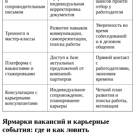
и
шансов пройти
индивидуальная
сопроводительным
отбор у
корректировка
письмом
работодателя
документов
Уверенность во
Развитие навыков
время
Тренинги и
коммуникации,
собеседований
мастер-классы
самопрезентации,
и в деловом
поиска работы
общении
Доступ к базе
Прямой контакт
Платформа с
актуальных
с
вакансиями и
предложений от
работодателями,
стажировками
компаний-
экономия
партнеров
времени
Индивидуальное
Четкий план
Консультации с
сопровождение,
развития и
карьерными
планирование
поиска работы,
консультантами
карьеры
мотивация
Ярмарки вакансий и карьерные
события: где и как ловить