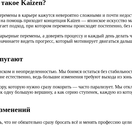
такое Kaizen?
перемены в карьере кажутся невероятно сложными и почти недо
 на помощь приходит концепция Kaizen — японское искусство м
ает подход, при котором перемены происходят постепенно, без 
карьерные перемены, а доверять процессу и каждый день делать ч
чинаете видеть прогресс, который мотивирует двигаться дальше
 пугают
ском и неопределенностью. Мы боимся остаться без стабильност
не естественно, ведь большие изменения требуют выхода из зоны 
гору, которую нужно сразу покорить — часто парализует. Мы отк
к одну большую вершину, а как серию ступенек, каждую из кото
изменений
, что не обязательно сразу бросать всё и менять профессию це