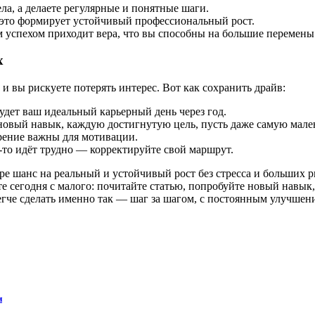
а, а делаете регулярные и понятные шаги.
это формирует устойчивый профессиональный рост.
успехом приходит вера, что вы способны на большие перемены
х
и вы рискуете потерять интерес. Вот как сохранить драйв:
удет ваш идеальный карьерный день через год.
новый навык, каждую достигнутую цель, пусть даже самую мале
ение важны для мотивации.
-то идёт трудно — корректируйте свой маршрут.
е шанс на реальный и устойчивый рост без стресса и больших ри
те сегодня с малого: почитайте статью, попробуйте новый навык,
легче сделать именно так — шаг за шагом, с постоянным улучшен
и