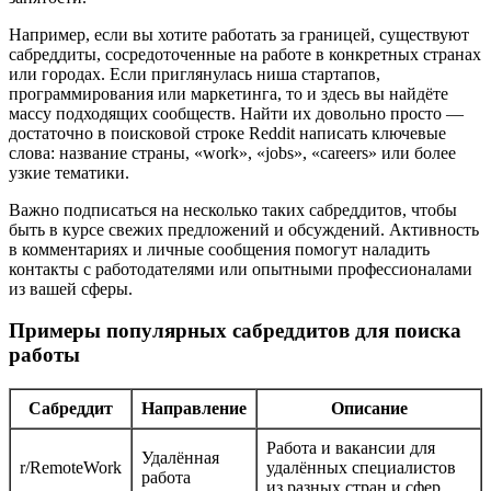
Например, если вы хотите работать за границей, существуют
сабреддиты, сосредоточенные на работе в конкретных странах
или городах. Если приглянулась ниша стартапов,
программирования или маркетинга, то и здесь вы найдёте
массу подходящих сообществ. Найти их довольно просто —
достаточно в поисковой строке Reddit написать ключевые
слова: название страны, «work», «jobs», «careers» или более
узкие тематики.
Важно подписаться на несколько таких сабреддитов, чтобы
быть в курсе свежих предложений и обсуждений. Активность
в комментариях и личные сообщения помогут наладить
контакты с работодателями или опытными профессионалами
из вашей сферы.
Примеры популярных сабреддитов для поиска
работы
Сабреддит
Направление
Описание
Работа и вакансии для
Удалённая
r/RemoteWork
удалённых специалистов
работа
из разных стран и сфер.