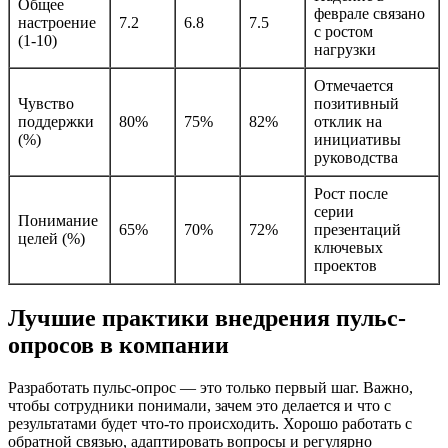
Общее
феврале связано
настроение
7.2
6.8
7.5
с ростом
(1-10)
нагрузки
Отмечается
Чувство
позитивный
поддержки
80%
75%
82%
отклик на
(%)
инициативы
руководства
Рост после
серии
Понимание
65%
70%
72%
презентаций
целей (%)
ключевых
проектов
Лучшие практики внедрения пульс-
опросов в компании
Разработать пульс-опрос — это только первый шаг. Важно,
чтобы сотрудники понимали, зачем это делается и что с
результатами будет что-то происходить. Хорошо работать с
обратной связью, адаптировать вопросы и регулярно