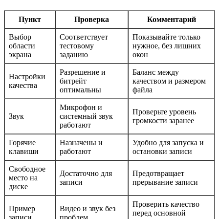
Пункт
Проверка
Комментарий
Выбор
Соответствует
Показывайте только
области
тестовому
нужное, без лишних
экрана
заданию
окон
Разрешение и
Баланс между
Настройки
битрейт
качеством и размером
качества
оптимальны
файла
Микрофон и
Проверьте уровень
Звук
системный звук
громкости заранее
работают
Горячие
Назначены и
Удобно для запуска и
клавиши
работают
остановки записи
Свободное
Достаточно для
Предотвращает
место на
записи
прерывание записи
диске
Проверить качество
Пример
Видео и звук без
перед основной
записи
проблем