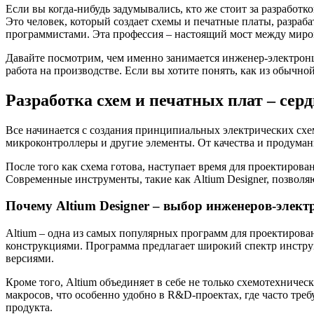
Если вы когда-нибудь задумывались, кто же стоит за разработ
Это человек, который создает схемы и печатные платы, разраб
программистами. Эта профессия – настоящий мост между миро
Давайте посмотрим, чем именно занимается инженер-электронщи
работа на производстве. Если вы хотите понять, как из обычно
Разработка схем и печатных плат – сер
Все начинается с создания принципиальных электрических схе
микроконтроллеры и другие элементы. От качества и продуман
После того как схема готова, наступает время для проектиро
Современные инструменты, такие как Altium Designer, позволяю
Почему Altium Designer – выбор инженеров-элек
Altium – одна из самых популярных программ для проектиров
конструкциями. Программа предлагает широкий спектр инструм
версиями.
Кроме того, Altium объединяет в себе не только схемотехниче
макросов, что особенно удобно в R&D-проектах, где часто тре
продукта.