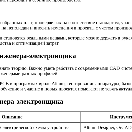
обранных плат, проверяет их на соответствие стандартам, учас
ь на неполадки и вносить изменения в проекты с учетом произв
ии становятся реальными вещами, которые можно держать в рука
дства и оптимизацией затрат.
инженера-электронщика
знать теорию. Важно уметь работать с современными CAD-систе
нженерами разных профилей.
CB в программах вроде Altium, тестирование аппаратуры, базо
учение и участие в новых проектах помогают не терять актуаль
енера-электронщика
Описание
Инструме
 электрической схемы устройства
Altium Designer, OrCA