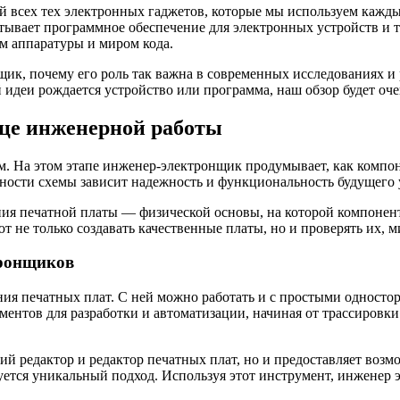
кой всех тех электронных гаджетов, которые мы используем каж
атывает программное обеспечение для электронных устройств и т
м аппаратуры и миром кода.
к, почему его роль так важна в современных исследованиях и р
й идеи рождается устройство или программа, наш обзор будет оче
дце инженерной работы
м. На этом этапе инженер-электронщик продумывает, как компон
ности схемы зависит надежность и функциональность будущего 
вания печатной платы — физической основы, на которой компоне
т не только создавать качественные платы, но и проверять их, 
тронщиков
ания печатных плат. С ней можно работать и с простыми однос
ентов для разработки и автоматизации, начиная от трассировки
ский редактор и редактор печатных плат, но и предоставляет во
буется уникальный подход. Используя этот инструмент, инженер 