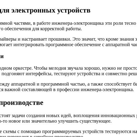
для электронных устройств
аммной частями, в работе инженера-электронщика эти роли тесн
о обеспечения для корректной работы.
айверы и настраивает прошивки. Это значит, что кроме знания 
могает интегрировать программное обеспечение с аппаратной ча
ми
ом оркестре. Чтобы мелодия звучала хорошо, нужно не просто и
, подгоняют интерфейсы, тестируют устройства и совместно р
ежду аппаратной и программной частью, а также способствует 
тся важной составляющей в профессии инженера-электронщика.
производстве
стоят задачи создания новых идей, воплощения инновационных 
о-то новое или значительно улучшить существующее.
е схемы с помощью программируемых устройств тестируются на 
лие переходит в серийное производство.