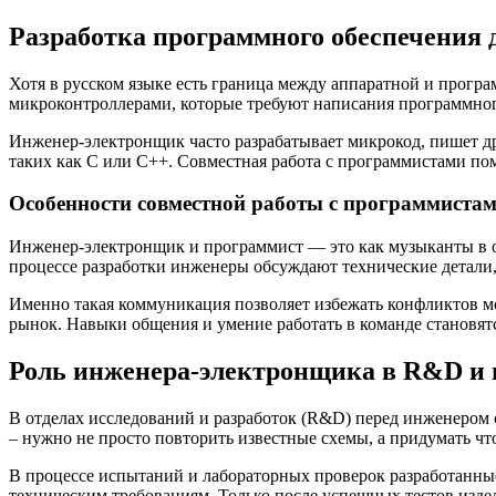
Разработка программного обеспечения 
Хотя в русском языке есть граница между аппаратной и прогр
микроконтроллерами, которые требуют написания программног
Инженер-электронщик часто разрабатывает микрокод, пишет др
таких как C или C++. Совместная работа с программистами по
Особенности совместной работы с программиста
Инженер-электронщик и программист — это как музыканты в одн
процессе разработки инженеры обсуждают технические детали
Именно такая коммуникация позволяет избежать конфликтов м
рынок. Навыки общения и умение работать в команде становя
Роль инженера-электронщика в R&D и 
В отделах исследований и разработок (R&D) перед инженером 
– нужно не просто повторить известные схемы, а придумать чт
В процессе испытаний и лабораторных проверок разработанны
техническим требованиям. Только после успешных тестов изде