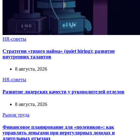
HR-советы
Стратегии «тихого найма» (quiet hiring): развитие
внутренних талантов
8 августа, 2026
HR-советы
Развитие лидерских качеств у руководителей отделов
8 августа, 2026
Рынок труда
Финансовое планирование для «полевиков»: как
управлять деньгами при нерегулярных доходах и
длительных отъездах