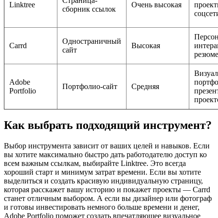
Страница-
Linktree
Очень высокая
проект
сборник ссылок
соцсет
Персон
Одностраничный
Carrd
Высокая
интера
сайт
резюм
Визуал
Adobe
портфо
Портфолио-сайт
Средняя
Portfolio
презен
проект
Как выбрать подходящий инструмент?
Выбор инструмента зависит от ваших целей и навыков. Если
вы хотите максимально быстро дать работодателю доступ ко
всем важным ссылкам, выбирайте Linktree. Это всегда
хороший старт и минимум затрат времени. Если вы хотите
выделиться и создать красивую индивидуальную страницу,
которая расскажет вашу историю и покажет проекты — Carrd
станет отличным выбором. А если вы дизайнер или фотограф
и готовы инвестировать немного больше времени и денег,
Adobe Portfolio поможет создать впечатляющее визуальное