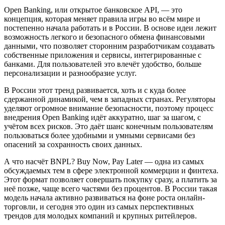
Open Banking, или открытое банковское API, — это
концепция, которая меняет правила игры во всём мире и
постепенно начала работать и в России. В основе идеи лежит
возможность легкого и безопасного обмена финансовыми
данными, что позволяет сторонним разработчикам создавать
собственные приложения и сервисы, интегрированные с
банками. Для пользователей это влечёт удобство, больше
персонализации и разнообразие услуг.
В России этот тренд развивается, хоть и с куда более
сдержанной динамикой, чем в западных странах. Регуляторы
уделяют огромное внимание безопасности, поэтому процесс
внедрения Open Banking идёт аккуратно, шаг за шагом, с
учётом всех рисков. Это даёт шанс конечным пользователям
пользоваться более удобными и умными сервисами без
опасений за сохранность своих данных.
А что насчёт BNPL? Buy Now, Pay Later — одна из самых
обсуждаемых тем в сфере электронной коммерции и финтеха.
Этот формат позволяет совершать покупку сразу, а платить за
неё позже, чаще всего частями без процентов. В России такая
модель начала активно развиваться на фоне роста онлайн-
торговли, и сегодня это один из самых перспективных
трендов для молодых компаний и крупных ритейлеров.