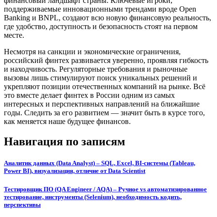
финансовый ландшафт страны. Ключевые игроки,
поддерживаемые инновационными трендами вроде Open
Banking и BNPL, создают всю новую финансовую реальность,
где удобство, доступность и безопасность стоят на первом
месте.
Несмотря на санкции и экономические ограничения,
российский финтех развивается уверенно, проявляя гибкость
и находчивость. Регуляторные требования и рыночные
вызовы лишь стимулируют поиск уникальных решений и
укрепляют позиции отечественных компаний на рынке. Всё
это вместе делает финтех в России одним из самых
интересных и перспективных направлений на ближайшие
годы. Следить за его развитием — значит быть в курсе того,
как меняется наше будущее финансов.
Навигация по записям
Аналитик данных (Data Analyst) – SQL, Excel, BI-системы (Tableau,
Power BI), визуализация, отличие от Data Scientist
Тестировщик ПО (QA Engineer / AQA) – Ручное vs автоматизированное
тестирование, инструменты (Selenium), необходимость кодить,
перспективы