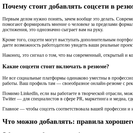
Почему стоит добавлять соцсети в резю
Первым делом нужно понять, зачем вообще это делать. Совреме
помогают формировать мнение о человеке за пределами форм
достижения, это однозначно сыграет вам на руку.
Кроме того, соцсети могут выступать дополнительным портфоли
даете возможность работодателю увидеть ваши реальные проек
Наконец, это сигнал о том, что вы современный, открытый и 
Какие соцсети стоит включать в резюме?
Не все социальные платформы одинаково уместны в профессион
работы. Ваш профиль там — своеобразное онлайн-резюме с р
Помимо LinkedIn, если вы работаете в творческой отрасли, мож
Twitter — для специалистов в сфере PR, маркетинга и медиа, 
Главное — чтобы соцсеть соответствовала вашей профессии и и
Что можно добавлять: правила хорошег