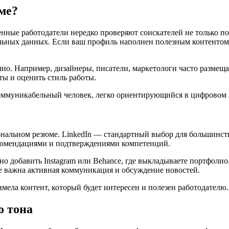
ме?
нные работодатели нередко проверяют соискателей не только по
альных данных. Если ваш профиль наполнен полезным контенто
о. Например, дизайнеры, писатели, маркетологи часто размещают
ты и оценить стиль работы.
коммуникабельный человек, легко ориентирующийся в цифровом м
альном резюме. LinkedIn — стандартный выбор для большинства
екомендациями и подтверждениями компетенций.
но добавить Instagram или Behance, где выкладываете портфолио.
где важна активная коммуникация и обсуждение новостей.
мела контент, который будет интересен и полезен работодателю.
о тона