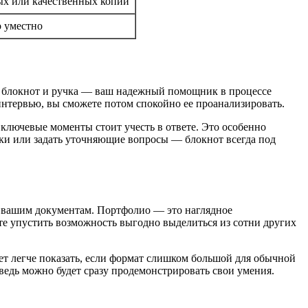
ых или качественных копий
о уместно
ко блокнот и ручка — ваш надежный помощник в процессе
интервью, вы сможете потом спокойно ее проанализировать.
е ключевые моменты стоит учесть в ответе. Это особенно
етки или задать уточняющие вопросы — блокнот всегда под
к вашим документам. Портфолио — это наглядное
ете упустить возможность выгодно выделиться из сотни других
ет легче показать, если формат слишком большой для обычной
 ведь можно будет сразу продемонстрировать свои умения.