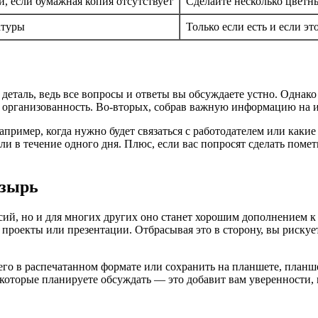
й, если бумажная копия отсутствует
Сделайте несколько цветн
атуры
Только если есть и если эт
я деталь, ведь все вопросы и ответы вы обсуждаете устно. Одна
ю организованность. Во-вторых, собрав важную информацию на 
апример, когда нужно будет связаться с работодателем или каки
или в течение одного дня. Плюс, если вас попросят сделать пом
озырь
сий, но и для многих других оно станет хорошим дополнением 
, проекты или презентации. Отбрасывая это в сторону, вы риску
его в распечатанном формате или сохранить на планшете, планш
, которые планируете обсуждать — это добавит вам уверенности,