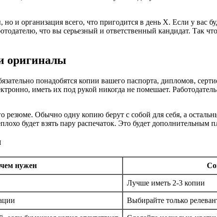
но и организация всего, что пригодится в день Х. Если у вас бу
тодателю, что вы серьезный и ответственный кандидат. Так что д
 и оригиналы
обязательно понадобятся копии вашего паспорта, дипломов, се
ектронно, иметь их под рукой никогда не помешает. Работодате
о резюме. Обычно одну копию берут с собой для себя, а остальн
еплохо будет взять пару распечаток. Это будет дополнительным 
я
ачем нужен
Со
Лучше иметь 2-3 копии
ации
Выбирайте только релева