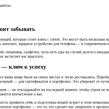
работы
оит забывать
вещей, которые стоит взять с собой. Это могут быть несколько 
и, конечно, зарядное устройство для телефона — в современном 
, например, салфетки, чуть-чуть еды на случай долгого ожидани
е застигнет вас врасплох.
 — ключ к успеху
се ваши вещи были на своих местах и легко доставались. Переб
дельный — для сертификатов и портфолио. Это убережет от пут
ием — не откладывайте на последний момент, чтобы утром не мча
ожится впечатление о вас.
ность проявить себя, и подготовка вещей играет в этом немало
ленное портфолио — это то, что сделает вас увереннее и орган