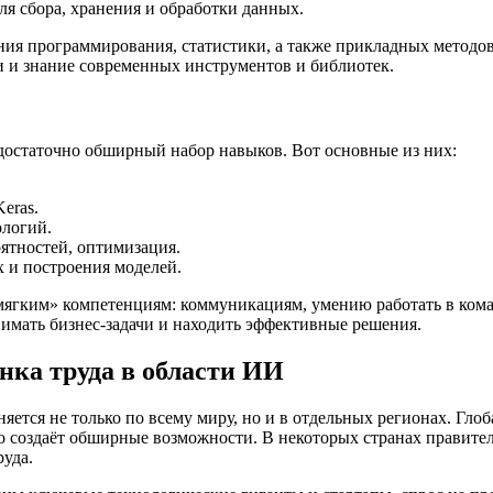
ля сбора, хранения и обработки данных.
ия программирования, статистики, а также прикладных методов
 и знание современных инструментов и библиотек.
достаточно обширный набор навыков. Вот основные из них:
eras.
ологий.
оятностей, оптимизация.
 и построения моделей.
ягким» компетенциям: коммуникациям, умению работать в команд
нимать бизнес-задачи и находить эффективные решения.
нка труда в области ИИ
яется не только по всему миру, но и в отдельных регионах. Гл
о создаёт обширные возможности. В некоторых странах правител
руда.