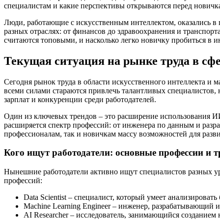
специалистам и какие перспективы открываются перед новичк
Люди, работающие с искусственным интеллектом, оказались в ц
разных отраслях: от финансов до здравоохранения и транспорт
считаются топовыми, и насколько легко новичку пробиться в и
Текущая ситуация на рынке труда в с
Сегодня рынок труда в области искусственного интеллекта и
всеми силами стараются привлечь талантливых специалистов, н
зарплат и конкуренции среди работодателей.
Один из ключевых трендов – это расширение использования ИИ 
расширяется спектр профессий: от инженера по данным и разр
профессионалам, так и новичкам массу возможностей для разви
Кого ищут работодатели: основные профессии и 
Нынешние работодатели активно ищут специалистов разных ур
профессий:
Data Scientist – специалист, который умеет анализироват
Machine Learning Engineer – инженер, разрабатывающий
AI Researcher – исследователь, занимающийся созданием