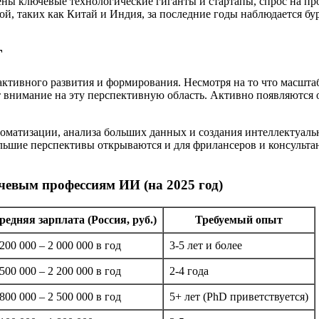
ны ключевые технологические гиганты и стартапы, спрос на пр
ой, таких как Китай и Индия, за последние годы наблюдается бу
Г
 активного развития и формирования. Несмотря на то что масшт
внимание на эту перспективную область. Активно появляются о
оматизации, анализа больших данных и создания интеллектуальны
ьшие перспективы открываются и для фрилансеров и консультан
чевым профессиям ИИ (на 2025 год)
редняя зарплата (Россия, руб.)
Требуемый опыт
 200 000 – 2 000 000 в год
3-5 лет и более
 500 000 – 2 200 000 в год
2-4 года
 800 000 – 2 500 000 в год
5+ лет (PhD приветствуется)