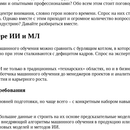
ами и опытными профессионалами? Обо всем этом стоит погово
ентре внимания, словно герои нового времени. Спрос на них стре
а. Однако вместе с этим приходит и огромное количество вопрос
ндустрию? Давайте разбираться вместе.
фере ИИ и МЛ
 машинного обучения можно сравнить с бурлящим котлом, в кот
о при этом сталкиваются с дефицитом кадров. Спрос на эксперто
не только в традиционных «технарских» областях, но и в бизне
аботчика машинного обучения до менеджеров проектов и аналит
тия и карьерного роста.
требования
овней подготовки, но чаще всего – с конкретным набором навы
ь большие данные и строить на их основе предсказательные модел
 и внедряющий алгоритмы машинного обучения в продукцию или
 новых моделей и методов ИИ.