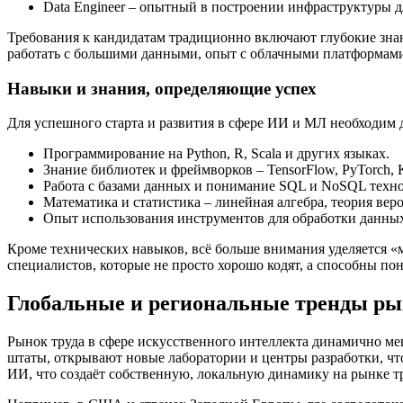
Data Engineer – опытный в построении инфраструктуры д
Требования к кандидатам традиционно включают глубокие знан
работать с большими данными, опыт с облачными платформами
Навыки и знания, определяющие успех
Для успешного старта и развития в сфере ИИ и МЛ необходим 
Программирование на Python, R, Scala и других языках.
Знание библиотек и фреймворков – TensorFlow, PyTorch, K
Работа с базами данных и понимание SQL и NoSQL техн
Математика и статистика – линейная алгебра, теория вер
Опыт использования инструментов для обработки данных
Кроме технических навыков, всё больше внимания уделяется «м
специалистов, которые не просто хорошо кодят, а способны по
Глобальные и региональные тренды ры
Рынок труда в сфере искусственного интеллекта динамично мен
штаты, открывают новые лаборатории и центры разработки, чт
ИИ, что создаёт собственную, локальную динамику на рынке т