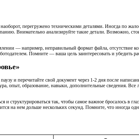
 наоборот, перегружено техническими деталями. Иногда по жало
панию. Внимательно анализируйте такие детали. Возможно, стои
ормлении — например, неправильный формат файла, отсутствие 
ботодателем. Помните — ваша цель заинтересовать и убедить рабо
ровье»
аузу и перечитайте свой документ через 1-2 дня после написа
ура, опыт, образование, навыки, дополнительные сведения. Все 
я и структурироваться так, чтобы самое важное бросалось в гла
ится на нем дольше нескольких секунд. Помните, что иногда од