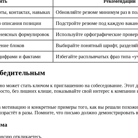
ить
Рекомендации
ты, контактах, навыках
Обновляйте резюме минимум раз в по
з описания позиции
Подстройте резюме под каждую вака
 неясных формулировок
Используйте орфографические провер
ение блоков
Выбирайте понятный шрифт, разделя
 цифрами и фактами
Избегайте расплывчатых фраз типа «у
убедительным
о может стать ключом к приглашению на собеседование. Этот до
сто, без лишних клише, показывайте свой интерес к компании и
а мотивацию и конкретные примеры того, как вы решали похожи
зрастёт в разы. Помните, что письмо должно демонстрировать в
ьма
ансию откликаетесь.