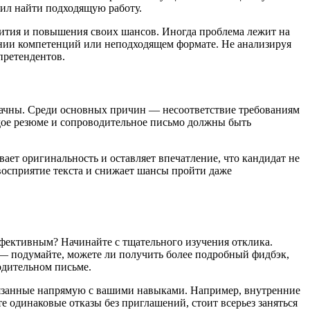
шил найти подходящую работу.
вития и повышения своих шансов. Иногда проблема лежит на
ании компетенций или неподходящем формате. Не анализируя
претендентов.
значны. Среди основных причин — несоответствие требованиям
дое резюме и сопроводительное письмо должны быть
ает оригинальность и оставляет впечатление, что кандидат не
восприятие текста и снижает шансы пройти даже
 эффективным? Начинайте с тщательного изучения отклика.
— подумайте, можете ли получить более подробный фидбэк,
одительном письме.
связанные напрямую с вашими навыками. Например, внутренние
 одинаковые отказы без приглашений, стоит всерьез заняться