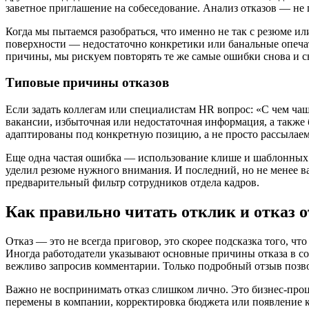
заветное приглашение на собеседование. Анализ отказов — не 
Когда мы пытаемся разобраться, что именно не так с резюме 
поверхности — недостаточно конкретики или банальные опеча
причины, мы рискуем повторять те же самые ошибки снова и с
Типовые причины отказов
Если задать коллегам или специалистам HR вопрос: «С чем ча
вакансии, избыточная или недостаточная информация, а также
адаптированы под конкретную позицию, а не просто рассылаем
Еще одна частая ошибка — использование клише и шаблонных ф
уделил резюме нужного внимания. И последний, но не менее в
предварительный фильтр сотрудников отдела кадров.
Как правильно читать отклик и отказ о
Отказ — это не всегда приговор, это скорее подсказка того, ч
Иногда работодатели указывают основные причины отказа в с
вежливо запросив комментарии. Только подробный отзыв позво
Важно не воспринимать отказ слишком лично. Это бизнес-проц
перемены в компании, корректировка бюджета или появление ка