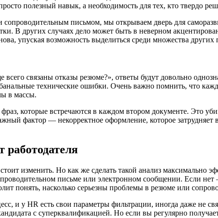
просто полезный навык, а необходимость для тех, кто твердо ре
или сопроводительным письмом, мы открываем дверь для самораз
тки. В других случаях дело может быть в неверном акцентиров
нова, упуская возможность выделиться среди множества других 
ще всего связаны отказы резюме?», ответы будут довольно одно
 банальные технические ошибки. Очень важно помнить, что каж
ы в массы.
раз, которые встречаются в каждом втором документе. Это убив
ажный фактор — некорректное оформление, которое затрудняет 
т работодателя
то стоит изменить. Но как же сделать такой анализ максимально
опроводительном письме или электронном сообщении. Если нет 
лит понять, насколько серьезны проблемы в резюме или сопров
есс, и у HR есть свои параметры фильтрации, иногда даже не 
ндидата с суперквалификацией. Но если вы регулярно получаете