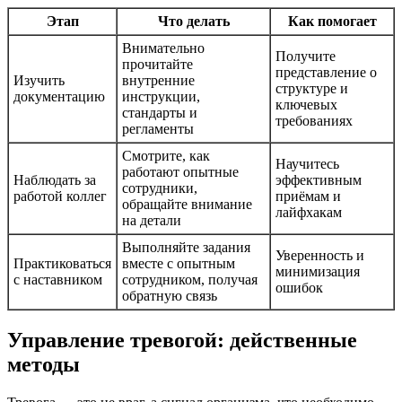
Этап
Что делать
Как помогает
Внимательно
Получите
прочитайте
представление о
Изучить
внутренние
структуре и
документацию
инструкции,
ключевых
стандарты и
требованиях
регламенты
Смотрите, как
Научитесь
работают опытные
Наблюдать за
эффективным
сотрудники,
работой коллег
приёмам и
обращайте внимание
лайфхакам
на детали
Выполняйте задания
Уверенность и
Практиковаться
вместе с опытным
минимизация
с наставником
сотрудником, получая
ошибок
обратную связь
Управление тревогой: действенные
методы